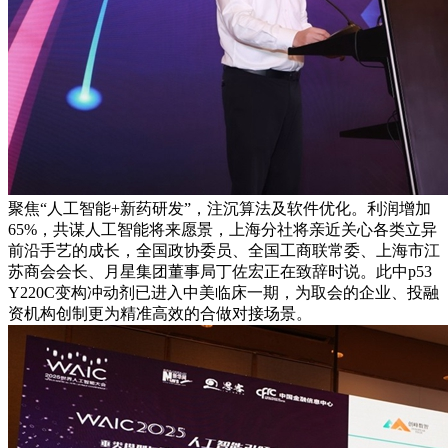
聚焦“人工智能+新药研发”，注沉算法及软件优化。利润增加
65%，共谋人工智能将来愿景，上海分社将亲近关心各类立异
前沿手艺的成长，全国政协委员、全国工商联常委、上海市江
苏商会会长、月星集团董事局丁佐宏正在致辞时说。此中p53
Y220C变构冲动剂已进入中美临床一期，为取会的企业、投融
资机构创制更为精准高效的合做对接场景。