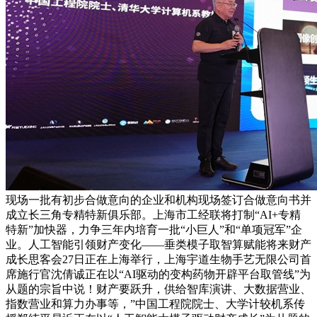
现场一批有初步合做意向的企业和机构现场签订合做意向书并
成立长三角专精特新俱乐部。上海市工经联将打制“AI+专精
特新”加快器，力争三年内培育一批“小巨人”和“单项冠军”企
业。人工智能引领财产变化——垂类模子取智算赋能将来财产
成长思客会27日正在上海举行，上海宇道生物手艺无限公司首
席施行官沈倩诚正在以“AI驱动的变构药物开辟平台取管线”为
从题的宗旨中说！财产要跃升，供给智库演讲、大数据营业、
指数营业和算力办事等，”中国工程院院士、大学计较机系传