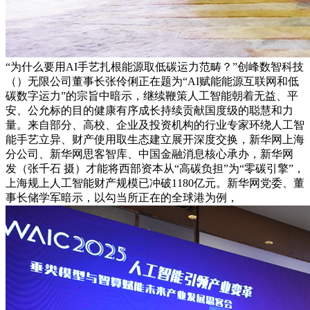
“为什么要用AI手艺扎根能源取低碳运力范畴？”创峰数智科技
（）无限公司董事长张伶俐正在题为“AI赋能能源互联网和低
碳数字运力”的宗旨中暗示，继续鞭策人工智能朝着无益、平
安、公允标的目的健康有序成长持续贡献国度级的聪慧和力
量。来自部分、高校、企业及投资机构的行业专家环绕人工智
能手艺立异、财产使用取生态建立展开深度交换，新华网上海
分公司、新华网思客智库、中国金融消息核心承办，新华网
发（张千石 摄）才能将西部资本从“高碳负担”为“零碳引擎”，
上海规上人工智能财产规模已冲破1180亿元。新华网党委、董
事长储学军暗示，以勾当所正在的全球港为例，