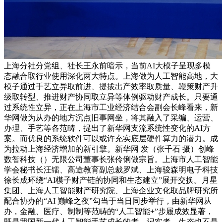
上海分社分党组、社长王永前暗示，当前AI大模子呈现多模
态融合取行业使用深化两大特点。上海做为人工智能高地，大
模子通过手艺立异取前进、提拔出产效率取质量、鞭策财产升
级取转型、推进财产协同取立异等体例驱动财产成长。只要通
过系统性立异，正在上海市工业经济结合会副会长峰看来，新
华网做为从办的地方沉点旧事网坐，将其融入了采编、运营、
办理、手艺等各范畴，提出了新华网支流系统性变化的AI方
案。而优良的系统软件可以或许充实底层硬件算力的潜力。成
为拉动上海经济增加的新引擎。新华网 发（张千石 摄）创峰
数智科技（）无限公司董事长张伶俐做宗旨。上海市人工智能
学会秘书长汪镭、高途教育副总裁罗斌、上海骏森明电子科技
徐长成环绕“AI模子财产链的协同和生态建立”展开交换。月星
集团、上海人工智能财产研究院、上海企业文化取品牌研究所
配合协办的“AI 巅峰之夜”勾当于当日同步举行，由新华网从
办，金融、医疗、制制等范畴的“人工智能+”步履成效显著，
既是我国新一代人工智能手艺成长的者、记实者，生态也不是